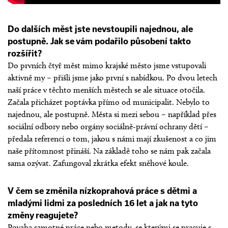
Do dalších měst jste nevstoupili najednou, ale
postupně. Jak se vám podařilo působení takto
rozšířit?
Do prvních čtyř měst mimo krajské město jsme vstupovali
aktivně my – přišli jsme jako první s nabídkou. Po dvou letech
naší práce v těchto menších městech se ale situace otočila.
Začala přicházet poptávka přímo od municipalit. Nebylo to
najednou, ale postupně. Města si mezi sebou – například přes
sociální odbory nebo orgány sociálně-právní ochrany dětí –
předala referenci o tom, jakou s námi mají zkušenost a co jim
naše přítomnost přináší. Na základě toho se nám pak začala
sama ozývat. Zafungoval zkrátka efekt sněhové koule.
V čem se změnila nízkoprahová práce s dětmi a
mladými lidmi za posledních 16 let a jak na tyto
změny reagujete?
Povaha samotné práce nebo metody, se kterými se pracuje s