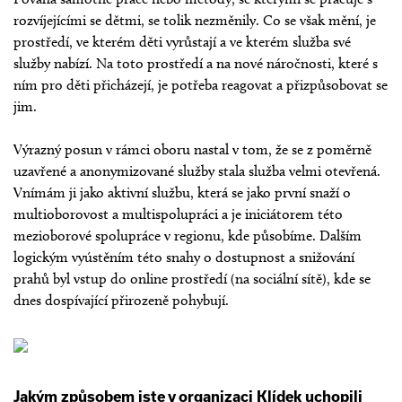
rozvíjejícími se dětmi, se tolik nezměnily. Co se však mění, je
prostředí, ve kterém děti vyrůstají a ve kterém služba své
služby nabízí. Na toto prostředí a na nové náročnosti, které s
ním pro děti přicházejí, je potřeba reagovat a přizpůsobovat se
jim.
Výrazný posun v rámci oboru nastal v tom, že se z poměrně
uzavřené a anonymizované služby stala služba velmi otevřená.
Vnímám ji jako aktivní službu, která se jako první snaží o
multioborovost a multispolupráci a je iniciátorem této
mezioborové spolupráce v regionu, kde působíme. Dalším
logickým vyústěním této snahy o dostupnost a snižování
prahů byl vstup do online prostředí (na sociální sítě), kde se
dnes dospívající přirozeně pohybují.
Jakým způsobem jste v organizaci Klídek uchopili