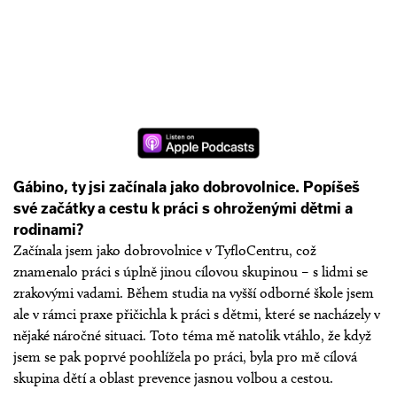
Gábino, ty jsi začínala jako dobrovolnice. Popíšeš
své začátky a cestu k práci s ohroženými dětmi a
rodinami?
Začínala jsem jako dobrovolnice v TyfloCentru, což
znamenalo práci s úplně jinou cílovou skupinou – s lidmi se
zrakovými vadami. Během studia na vyšší odborné škole jsem
ale v rámci praxe přičichla k práci s dětmi, které se nacházely v
nějaké náročné situaci. Toto téma mě natolik vtáhlo, že když
jsem se pak poprvé poohlížela po práci, byla pro mě cílová
skupina dětí a oblast prevence jasnou volbou a cestou.