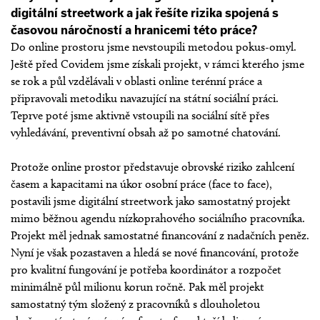
digitální streetwork a jak řešíte rizika spojená s
časovou náročností a hranicemi této práce?
Do online prostoru jsme nevstoupili metodou pokus-omyl.
Ještě před Covidem jsme získali projekt, v rámci kterého jsme
se rok a půl vzdělávali v oblasti online terénní práce a
připravovali metodiku navazující na státní sociální práci.
Teprve poté jsme aktivně vstoupili na sociální sítě přes
vyhledávání, preventivní obsah až po samotné chatování.
Protože online prostor představuje obrovské riziko zahlcení
časem a kapacitami na úkor osobní práce (face to face),
postavili jsme digitální streetwork jako samostatný projekt
mimo běžnou agendu nízkoprahového sociálního pracovníka.
Projekt měl jednak samostatné financování z nadačních peněz.
Nyní je však pozastaven a hledá se nové financování, protože
pro kvalitní fungování je potřeba koordinátor a rozpočet
minimálně půl milionu korun ročně. Pak měl projekt
samostatný tým složený z pracovníků s dlouholetou