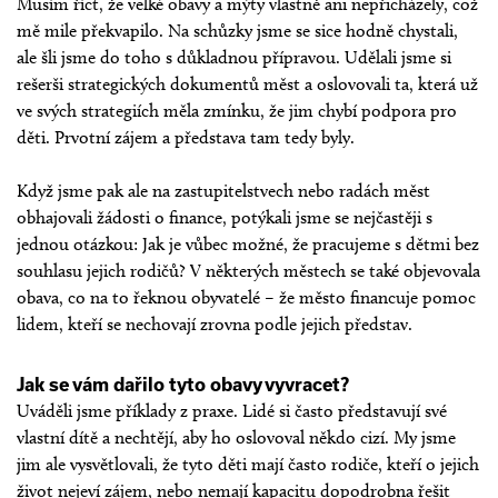
Musím říct, že velké obavy a mýty vlastně ani nepřicházely, což
mě mile překvapilo. Na schůzky jsme se sice hodně chystali,
ale šli jsme do toho s důkladnou přípravou. Udělali jsme si
rešerši strategických dokumentů měst a oslovovali ta, která už
ve svých strategiích měla zmínku, že jim chybí podpora pro
děti. Prvotní zájem a představa tam tedy byly.
Když jsme pak ale na zastupitelstvech nebo radách měst
obhajovali žádosti o finance, potýkali jsme se nejčastěji s
jednou otázkou: Jak je vůbec možné, že pracujeme s dětmi bez
souhlasu jejich rodičů? V některých městech se také objevovala
obava, co na to řeknou obyvatelé – že město financuje pomoc
lidem, kteří se nechovají zrovna podle jejich představ.
Jak se vám dařilo tyto obavy vyvracet?
Uváděli jsme příklady z praxe. Lidé si často představují své
vlastní dítě a nechtějí, aby ho oslovoval někdo cizí. My jsme
jim ale vysvětlovali, že tyto děti mají často rodiče, kteří o jejich
život nejeví zájem, nebo nemají kapacitu dopodrobna řešit