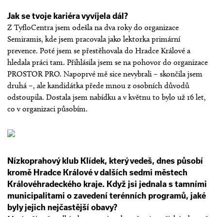
Jak se tvoje kariéra vyvíjela dál?
Z TyfloCentra jsem odešla na dva roky do organizace
Semiramis, kde jsem pracovala jako lektorka primární
prevence. Poté jsem se přestěhovala do Hradce Králové a
hledala práci tam. Přihlásila jsem se na pohovor do organizace
PROSTOR PRO. Napoprvé mě sice nevybrali – skončila jsem
druhá –, ale kandidátka přede mnou z osobních důvodů
odstoupila. Dostala jsem nabídku a v květnu to bylo už 16 let,
co v organizaci působím.
Nízkoprahový klub Klídek, který vedeš, dnes působí
kromě Hradce Králové v dalších sedmi městech
Královéhradeckého kraje. Když jsi jednala s tamními
municipalitami o zavedení terénních programů, jaké
byly jejich nejčastější obavy?