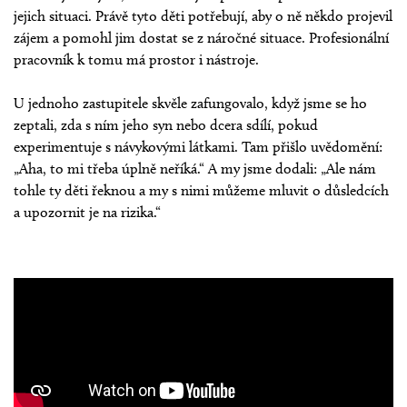
jejich situaci. Právě tyto děti potřebují, aby o ně někdo projevil
zájem a pomohl jim dostat se z náročné situace. Profesionální
pracovník k tomu má prostor i nástroje.
U jednoho zastupitele skvěle zafungovalo, když jsme se ho
zeptali, zda s ním jeho syn nebo dcera sdílí, pokud
experimentuje s návykovými látkami. Tam přišlo uvědomění:
„Aha, to mi třeba úplně neříká.“ A my jsme dodali: „Ale nám
tohle ty děti řeknou a my s nimi můžeme mluvit o důsledcích
a upozornit je na rizika.“