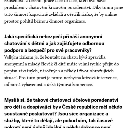
zkušeností z terénní práce face to face, kteří byli navíc
proškoleni v chatovém krizovém poradenství. Díky tomu jsme
tuto činnost kapacitně zvládali a ošetřili riziko, že by online
prostor pohltil běžnou činnost organizace.
Jaká specifická nebezpečí přináší anonymní
chatování s dětmi a jak zajišťujete odbornou
podporu a bezpečí pro své pracovníky?
Velkým rizikem je, že kontakt na chatu bývá zpravidla
anonymní a mladý člověk či dítě může velmi rychle přejít do
popisu závažných, náročných a někdy i život ohrožujících
situací. Pro tuto práci je proto nezbytná krizová intervence,
odborná vybavenost a úzká týmová kooperace.
Myslíš si, že takové chatovací účelové poradenství
pro děti a dospívající by v České republice měl někdo
soustavně poskytovat? Jsou sice organizace a
služby, které to dělají, ale pokud vím, tak časové
pokrytí není úplně ideální a někdy dokonce není