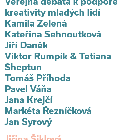
Veřejná debata k podpoře
kreativity mladých lidí
Kamila Zelená
Kateřina Sehnoutková
Jiří Daněk
Viktor Rumpík & Tetiana
Sheptun
Tomáš Příhoda
Pavel Váňa
Jana Krejčí
Markéta Řezníčková
Jan Syrový
Jiřina Šiklová