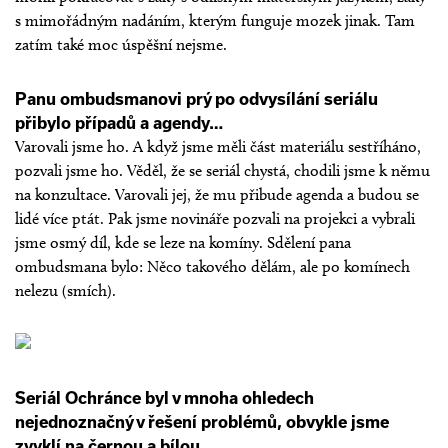
s mimořádným nadáním, kterým funguje mozek jinak. Tam
zatím také moc úspěšní nejsme.
Panu ombudsmanovi prý po odvysílání seriálu
přibylo případů a agendy…
Varovali jsme ho. A když jsme měli část materiálu sestříháno,
pozvali jsme ho. Věděl, že se seriál chystá, chodili jsme k němu
na konzultace. Varovali jej, že mu přibude agenda a budou se
lidé více ptát. Pak jsme novináře pozvali na projekci a vybrali
jsme osmý díl, kde se leze na komíny. Sdělení pana
ombudsmana bylo: Něco takového dělám, ale po komínech
nelezu (smích).
Seriál Ochránce byl v mnoha ohledech
nejednoznačný v řešení problémů, obvykle jsme
zvyklí na černou a bílou…