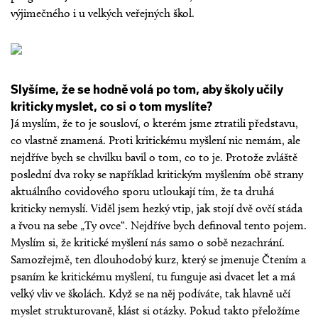
výjimečného i u velkých veřejných škol.
Slyšíme, že se hodně volá po tom, aby školy učily
kriticky myslet, co si o tom myslíte?
Já myslím, že to je sousloví, o kterém jsme ztratili představu,
co vlastně znamená. Proti kritickému myšlení nic nemám, ale
nejdříve bych se chvilku bavil o tom, co to je. Protože zvláště
poslední dva roky se například kritickým myšlením obě strany
aktuálního covidového sporu utloukají tím, že ta druhá
kriticky nemyslí. Viděl jsem hezký vtip, jak stojí dvě ovčí stáda
a řvou na sebe „Ty ovce“. Nejdříve bych definoval tento pojem.
Myslím si, že kritické myšlení nás samo o sobě nezachrání.
Samozřejmě, ten dlouhodobý kurz, který se jmenuje Čtením a
psaním ke kritickému myšlení, tu funguje asi dvacet let a má
velký vliv ve školách. Když se na něj podíváte, tak hlavně učí
myslet strukturovaně, klást si otázky. Pokud takto přeložíme