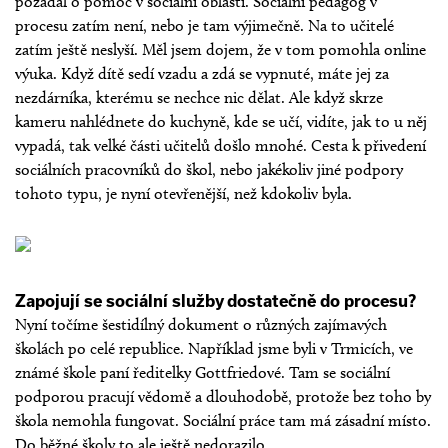
požádal o pomoc v sociální oblasti. Sociální pedagog v
procesu zatím není, nebo je tam výjimečně. Na to učitelé
zatím ještě neslyší. Měl jsem dojem, že v tom pomohla online
výuka. Když dítě sedí vzadu a zdá se vypnuté, máte jej za
nezdárníka, kterému se nechce nic dělat. Ale když skrze
kameru nahlédnete do kuchyně, kde se učí, vidíte, jak to u něj
vypadá, tak velké části učitelů došlo mnohé. Cesta k přivedení
sociálních pracovníků do škol, nebo jakékoliv jiné podpory
tohoto typu, je nyní otevřenější, než kdokoliv byla.
Zapojují se sociální služby dostatečně do procesu?
Nyní točíme šestidílný dokument o různých zajímavých
školách po celé republice. Například jsme byli v Trmicích, ve
známé škole paní ředitelky Gottfriedové. Tam se sociální
podporou pracují vědomě a dlouhodobě, protože bez toho by
škola nemohla fungovat. Sociální práce tam má zásadní místo.
Do běžné školy to ale ještě nedorazilo.