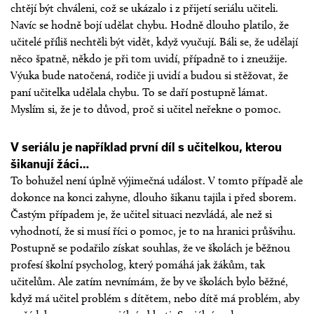
chtějí být chváleni, což se ukázalo i z přijetí seriálu učiteli.
Navíc se hodně bojí udělat chybu. Hodně dlouho platilo, že
učitelé příliš nechtěli být vidět, když vyučují. Báli se, že udělají
něco špatně, někdo je při tom uvidí, případně to i zneužije.
Výuka bude natočená, rodiče ji uvidí a budou si stěžovat, že
paní učitelka udělala chybu. To se daří postupně lámat.
Myslím si, že je to důvod, proč si učitel neřekne o pomoc.
V seriálu je například první díl s učitelkou, kterou
šikanují žáci…
To bohužel není úplně výjimečná událost. V tomto případě ale
dokonce na konci zahyne, dlouho šikanu tajila i před sborem.
Častým případem je, že učitel situaci nezvládá, ale než si
vyhodnotí, že si musí říci o pomoc, je to na hranici průšvihu.
Postupně se podařilo získat souhlas, že ve školách je běžnou
profesí školní psycholog, který pomáhá jak žákům, tak
učitelům. Ale zatím nevnímám, že by ve školách bylo běžné,
když má učitel problém s dítětem, nebo dítě má problém, aby