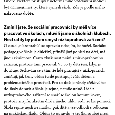
táboře. Některé přístupy z neformálního vzdělávání mohou
být účinnější než ty, které vymyslí škola. Zde je podle mého
nakročeno dobře.
Zmínil jste, že sociální pracovníci by měli více
pracovat ve školách, mluvili jsme o školních klubech.
Neztratily by potom smysl nízkoprahová zařízení?
O osud „nízkoprahů“ se opravdu nebojím, bohužel. Sociální
pedagog ve škole je důležitý, přináší jiný pohled na děti, má
jinou zkušenost. Často zkušenost právě z nízkoprahového
zařízení, protože tam pracoval. Ví, co ty děti řeší, když je
doučuje. Setkávám se s tím, že lidé pracující v nízkoprazích
zmiňují, jak školy občas tvrdě postupují vůči dětem z
problematického prostředí. Pro to dítě je někdy těžké vůbec
do školy dorazit a škola je sejme, nemilosrdně. Lidé z
nízkoprahového zařízení se snaží se školou komunikovat,
protože znají konkrétní dítě z jiného úhlu, vědí, že lze pomoci.
Škola sejme nejdříve matku, pak dítě a vše odhodí s odkazem
na praktickou školu. Občas to opravdu je trošku souboj mezi