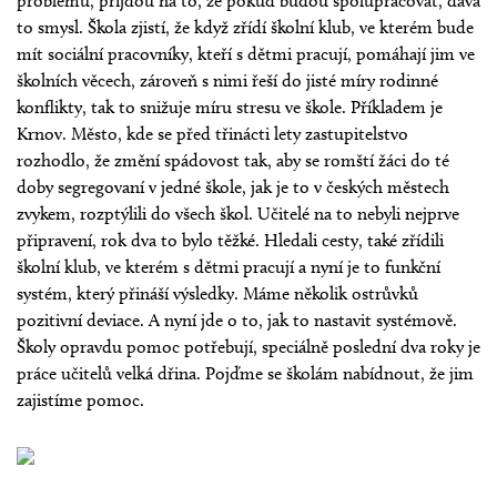
problému, přijdou na to, že pokud budou spolupracovat, dává
to smysl. Škola zjistí, že když zřídí školní klub, ve kterém bude
mít sociální pracovníky, kteří s dětmi pracují, pomáhají jim ve
školních věcech, zároveň s nimi řeší do jisté míry rodinné
konflikty, tak to snižuje míru stresu ve škole. Příkladem je
Krnov. Město, kde se před třinácti lety zastupitelstvo
rozhodlo, že změní spádovost tak, aby se romští žáci do té
doby segregovaní v jedné škole, jak je to v českých městech
zvykem, rozptýlili do všech škol. Učitelé na to nebyli nejprve
připravení, rok dva to bylo těžké. Hledali cesty, také zřídili
školní klub, ve kterém s dětmi pracují a nyní je to funkční
systém, který přináší výsledky. Máme několik ostrůvků
pozitivní deviace. A nyní jde o to, jak to nastavit systémově.
Školy opravdu pomoc potřebují, speciálně poslední dva roky je
práce učitelů velká dřina. Pojďme se školám nabídnout, že jim
zajistíme pomoc.