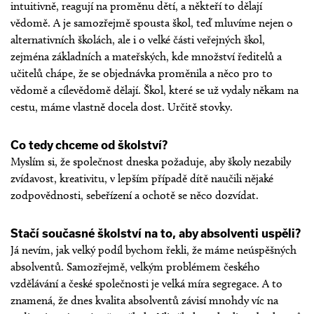
intuitivně, reagují na proměnu dětí, a někteří to dělají
vědomě. A je samozřejmě spousta škol, teď mluvíme nejen o
alternativních školách, ale i o velké části veřejných škol,
zejména základních a mateřských, kde množství ředitelů a
učitelů chápe, že se objednávka proměnila a něco pro to
vědomě a cílevědomě dělají. Škol, které se už vydaly někam na
cestu, máme vlastně docela dost. Určitě stovky.
Co tedy chceme od školství?
Myslím si, že společnost dneska požaduje, aby školy nezabily
zvídavost, kreativitu, v lepším případě dítě naučili nějaké
zodpovědnosti, sebeřízení a ochotě se něco dozvídat.
Stačí současné školství na to, aby absolventi uspěli?
Já nevím, jak velký podíl bychom řekli, že máme neúspěšných
absolventů. Samozřejmě, velkým problémem českého
vzdělávání a české společnosti je velká míra segregace. A to
znamená, že dnes kvalita absolventů závisí mnohdy víc na