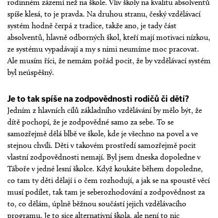
rodinném zázemí než na škole. Vliv školy na kvalitu absolventů
spíše klesá, to je pravda. Na druhou stranu, český vzdělávací
systém hodně čerpá z tradice, takže ano, je tady část
absolventů, hlavně odborných škol, kteří mají motivaci nízkou,
ze systému vypadávají a my s nimi neumíme moc pracovat.
Ale musím říci, že nemám pořád pocit, že by vzdělávací systém
byl neúspěšný.
Je to tak spíše na zodpovědnosti rodičů či dětí?
Jedním z hlavních cílů základního vzdělávání by mělo být, že
dítě pochopí, že je zodpovědné samo za sebe. To se
samozřejmě dělá blbě ve škole, kde je všechno na povel a ve
stejnou chvíli. Děti v takovém prostředí samozřejmě pocit
vlastní zodpovědnosti nemají. Byl jsem dneska dopoledne v
Táboře v jedné lesní školce. Když koukáte během dopoledne,
co tam ty děti dělají i o čem rozhodují, a jak se na spoustě věcí
musí podílet, tak tam je seberozhodování a zodpovědnost za
to, co dělám, úplně běžnou součástí jejich vzdělávacího
programu. Je to sice alternativní škola, ale není to nic