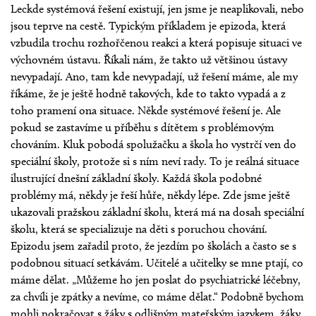
Leckde systémová řešení existují, jen jsme je neaplikovali, nebo
jsou teprve na cestě. Typickým příkladem je epizoda, která
vzbudila trochu rozhořčenou reakci a která popisuje situaci ve
výchovném ústavu. Říkali nám, že takto už většinou ústavy
nevypadají. Ano, tam kde nevypadají, už řešení máme, ale my
říkáme, že je ještě hodně takových, kde to takto vypadá a z
toho pramení ona situace. Někde systémové řešení je. Ale
pokud se zastavíme u příběhu s dítětem s problémovým
chováním. Kluk pobodá spolužačku a škola ho vystrčí ven do
speciální školy, protože si s ním neví rady. To je reálná situace
ilustrující dnešní základní školy. Každá škola podobné
problémy má, někdy je řeší hůře, někdy lépe. Zde jsme ještě
ukazovali pražskou základní školu, která má na dosah speciální
školu, která se specializuje na děti s poruchou chování.
Epizodu jsem zařadil proto, že jezdím po školách a často se s
podobnou situací setkávám. Učitelé a učitelky se mne ptají, co
máme dělat. „Můžeme ho jen poslat do psychiatrické léčebny,
za chvíli je zpátky a nevíme, co máme dělat.“ Podobně bychom
mohli pokračovat s žáky s odlišným mateřským jazykem, žáky