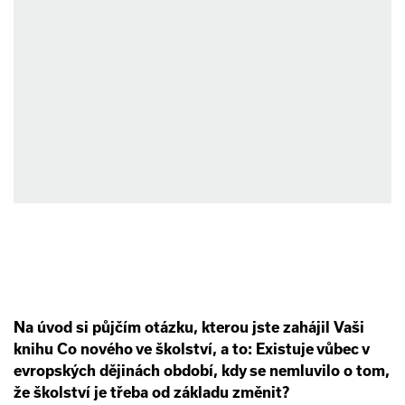
Na úvod si půjčím otázku, kterou jste zahájil Vaši
knihu Co nového ve školství, a to: Existuje vůbec v
evropských dějinách období, kdy se nemluvilo o tom,
že školství je třeba od základu změnit?