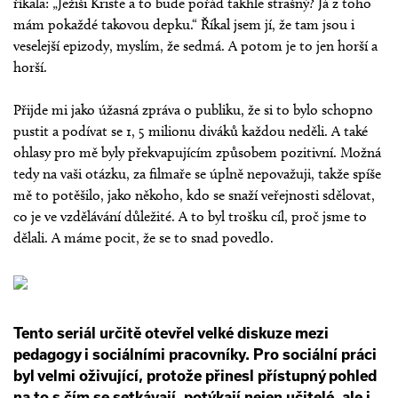
říkala: „Ježiši Kriste a to bude pořád takhle strašný? Já z toho
mám pokaždé takovou depku.“ Říkal jsem jí, že tam jsou i
veselejší epizody, myslím, že sedmá. A potom je to jen horší a
horší.
Přijde mi jako úžasná zpráva o publiku, že si to bylo schopno
pustit a podívat se 1, 5 milionu diváků každou neděli. A také
ohlasy pro mě byly překvapujícím způsobem pozitivní. Možná
tedy na vaši otázku, za filmaře se úplně nepovažuji, takže spíše
mě to potěšilo, jako někoho, kdo se snaží veřejnosti sdělovat,
co je ve vzdělávání důležité. A to byl trošku cíl, proč jsme to
dělali. A máme pocit, že se to snad povedlo.
Tento seriál určitě otevřel velké diskuze mezi
pedagogy i sociálními pracovníky. Pro sociální práci
byl velmi oživující, protože přinesl přístupný pohled
na to s čím se setkávají, potýkají nejen učitelé, ale i