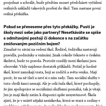
projednat a schválit, bude předtím muset předcházet vyčíslení
reálných nákladů takových profesí do škol. Tam nastane první
reálná překážka.
Pokud se přeneseme přes tyto překážky. Pustí je
školy mezi sebe jako partnery? Nesetkáváte se spíše
s odmítavými postoji či dokonce s na začátku
zmiňovaným pozičním bojem?
Zásadně to závisí na vedení škol. Ředitel, ředitelka nastavují
pravidla, podmínky a vnímání. Jinak cokoliv řeknete o českém
školství, bude to pravda. Protože rozdíly mezi školami jsou
obrovské. Vždy najdeme dostatek příkladů. Pořád je hodně
škol, které zamykají vrata, bojí se rodičů a světa venku. Mají
pocit, že na ně tlačí a neví si s ním rady. Tam sociální služby v
tuto chvíli šanci nemají. Ale je celá řada škol, které pochopily,
že jim spolupráce se sociálními službami pomáhá, tak je vítají.
Jen je mají školy zatím k dispozici spíše nesystémově. Škola
zjistí, že je v místě nějaká neziskovka, která se stará o rodiny v