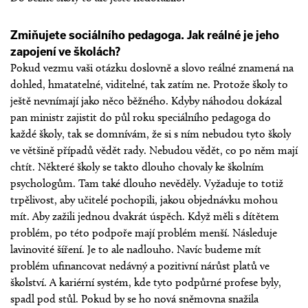
Zmiňujete sociálního pedagoga. Jak reálné je jeho
zapojení ve školách?
Pokud vezmu vaši otázku doslovně a slovo reálné znamená na
dohled, hmatatelné, viditelné, tak zatím ne. Protože školy to
ještě nevnímají jako něco běžného. Kdyby náhodou dokázal
pan ministr zajistit do půl roku speciálního pedagoga do
každé školy, tak se domnívám, že si s ním nebudou tyto školy
ve většině případů vědět rady. Nebudou vědět, co po něm mají
chtít. Některé školy se takto dlouho chovaly ke školním
psychologům. Tam také dlouho nevěděly. Vyžaduje to totiž
trpělivost, aby učitelé pochopili, jakou objednávku mohou
mít. Aby zažili jednou dvakrát úspěch. Když měli s dítětem
problém, po této podpoře mají problém menší. Následuje
lavinovité šíření. Je to ale nadlouho. Navíc budeme mít
problém ufinancovat nedávný a pozitivní nárůst platů ve
školství. A kariérní systém, kde tyto podpůrné profese byly,
spadl pod stůl. Pokud by se ho nová sněmovna snažila