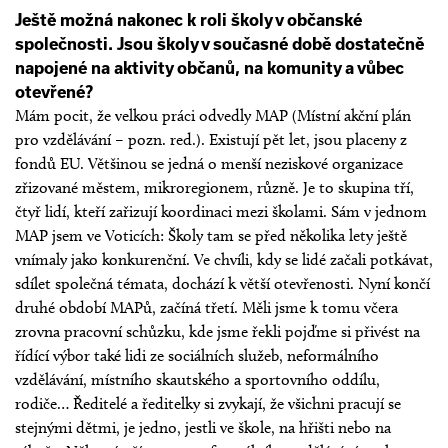
Ještě možná nakonec k roli školy v občanské
společnosti. Jsou školy v současné době dostatečně
napojené na aktivity občanů, na komunity a vůbec
otevřené?
Mám pocit, že velkou práci odvedly MAP (Místní akční plán
pro vzdělávání – pozn. red.). Existují pět let, jsou placeny z
fondů EU. Většinou se jedná o menší neziskové organizace
zřizované městem, mikroregionem, různě. Je to skupina tří,
čtyř lidí, kteří zařizují koordinaci mezi školami. Sám v jednom
MAP jsem ve Voticích: Školy tam se před několika lety ještě
vnímaly jako konkurenční. Ve chvíli, kdy se lidé začali potkávat,
sdílet společná témata, dochází k větší otevřenosti. Nyní končí
druhé období MAPů, začíná třetí. Měli jsme k tomu včera
zrovna pracovní schůzku, kde jsme řekli pojďme si přivést na
řídící výbor také lidi ze sociálních služeb, neformálního
vzdělávání, místního skautského a sportovního oddílu,
rodiče… Ředitelé a ředitelky si zvykají, že všichni pracují se
stejnými dětmi, je jedno, jestli ve škole, na hřišti nebo na