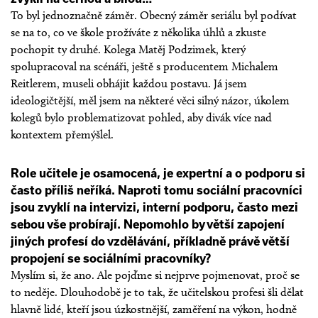
To byl jednoznačně záměr. Obecný záměr seriálu byl podívat
se na to, co ve škole prožíváte z několika úhlů a zkuste
pochopit ty druhé. Kolega Matěj Podzimek, který
spolupracoval na scénáři, ještě s producentem Michalem
Reitlerem, museli obhájit každou postavu. Já jsem
ideologičtější, měl jsem na některé věci silný názor, úkolem
kolegů bylo problematizovat pohled, aby divák více nad
kontextem přemýšlel.
Role učitele je osamocená, je expertní a o podporu si
často příliš neříká. Naproti tomu sociální pracovníci
jsou zvyklí na intervizi, interní podporu, často mezi
sebou vše probírají. Nepomohlo by větší zapojení
jiných profesí do vzdělávání, příkladně právě větší
propojení se sociálními pracovníky?
Myslím si, že ano. Ale pojďme si nejprve pojmenovat, proč se
to neděje. Dlouhodobě je to tak, že učitelskou profesi šli dělat
hlavně lidé, kteří jsou úzkostnější, zaměření na výkon, hodně