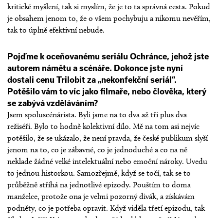
kritické myšlení, tak si myslím, že je to ta správná cesta. Pokud
je obsahem jenom to, že o všem pochybuju a nikomu nevěřím,
tak to úplně efektivní nebude.
Pojďme k oceňovanému seriálu Ochránce, jehož jste
autorem námětu a scénáře. Dokonce jste nyní
dostali cenu Trilobit za „nekonfekční seriál“.
Potěšilo vám to víc jako filmaře, nebo člověka, který
se zabývá vzděláváním?
Jsem spoluscénárista. Byli jsme na to dva až tři plus dva
režiséři. Bylo to hodně kolektivní dílo. Mě na tom asi nejvíc
potěšilo, že se ukázalo, že není pravda, že české publikum slyší
jenom na to, co je zábavné, co je jednoduché a co na ně
neklade žádné velké intelektuální nebo emoční nároky. Uvedu
to jednou historkou. Samozřejmě, když se točí, tak se to
průběžně stříhá na jednotlivé epizody. Pouštím to doma
manželce, protože ona je velmi pozorný divák, a získávám
podněty, co je potřeba opravit. Když viděla třetí epizodu, tak