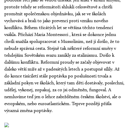
protože tehdy se reformátoři shlukli celosvětově a chtěli
proměnit společenskou objednávku, jak se ve školách
vychovává a brali to jako prevenci proti vzniku nového
konfliktu. Během třicátých let se většina těchto tendencí
vsákla. Přichází Maria Montessori , která se dokonce jednu
chvíli snažila spolupracovat s Mussolinim, než jí došlo, že to
nebude správná cesta. Stejně tak některé reformní směry v
tehdejším Sovětském svazu zanikly za stalinismu. Došlo k
dalšímu konfliktu. Reformní proudy se začaly objevovat v
daleko větší míře až v padesátých letech a postupně sílily. Až
do konce tisíciletí stále poptávka po poslušnosti trvala a
základní pokyn ve školách, který tam děti dostávaly, poslechni,
udělej, vykonej, zopakuj, za co jsi odměněn, fungoval. A
nemluvíme teď jen o lehce zabržděném českém školství, ale o
evropském, nebo euroatlantickém. Teprve později přišla
výrazná změna poptávky.