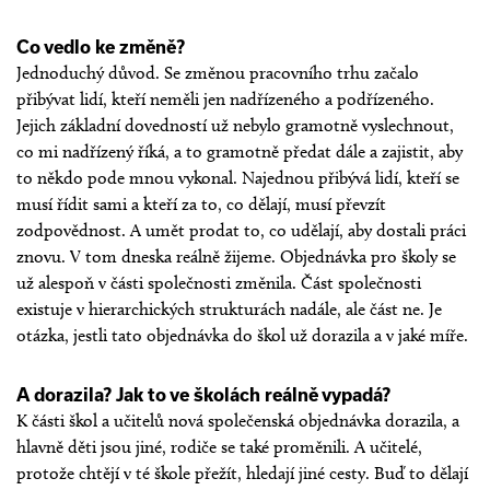
Co vedlo ke změně?
Jednoduchý důvod. Se změnou pracovního trhu začalo
přibývat lidí, kteří neměli jen nadřízeného a podřízeného.
Jejich základní dovedností už nebylo gramotně vyslechnout,
co mi nadřízený říká, a to gramotně předat dále a zajistit, aby
to někdo pode mnou vykonal. Najednou přibývá lidí, kteří se
musí řídit sami a kteří za to, co dělají, musí převzít
zodpovědnost. A umět prodat to, co udělají, aby dostali práci
znovu. V tom dneska reálně žijeme. Objednávka pro školy se
už alespoň v části společnosti změnila. Část společnosti
existuje v hierarchických strukturách nadále, ale část ne. Je
otázka, jestli tato objednávka do škol už dorazila a v jaké míře.
A dorazila? Jak to ve školách reálně vypadá?
K části škol a učitelů nová společenská objednávka dorazila, a
hlavně děti jsou jiné, rodiče se také proměnili. A učitelé,
protože chtějí v té škole přežít, hledají jiné cesty. Buď to dělají