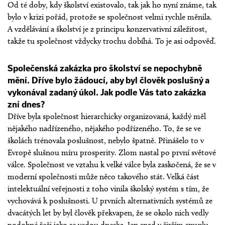
Od té doby, kdy školství existovalo, tak jak ho nyní známe, tak
bylo v krizi pořád, protože se společnost velmi rychle měnila.
A vzdělávání a školství je z principu konzervativní záležitost,
takže tu společnost vždycky trochu dobíhá. To je asi odpověď.
Společenská zakázka pro školství se nepochybně
mění. Dříve bylo žádoucí, aby byl člověk poslušný a
vykonával zadaný úkol. Jak podle Vás tato zakázka
zní dnes?
Dříve byla společnost hierarchicky organizovaná, každý měl
nějakého nadřízeného, nějakého podřízeného. To, že se ve
školách trénovala poslušnost, nebylo špatně. Přinášelo to v
Evropě slušnou míru prosperity. Zlom nastal po první světové
válce. Společnost ve vztahu k velké válce byla zaskočená, že se v
moderní společnosti může něco takového stát. Velká část
intelektuální veřejnosti z toho vinila školský systém s tím, že
vychovává k poslušnosti. U prvních alternativních systémů ze
dvacátých let by byl člověk překvapen, že se okolo nich vedly
podobné řeči jako se vedou dneska. Jen snad v širším smyslu,