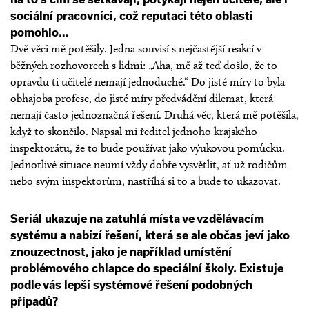
sociální pracovníci, což reputaci této oblasti
pomohlo…
Dvě věci mě potěšily. Jedna souvisí s nejčastější reakcí v
běžných rozhovorech s lidmi: „Aha, mě až teď došlo, že to
opravdu ti učitelé nemají jednoduché.“ Do jisté míry to byla
obhajoba profese, do jisté míry předvádění dilemat, která
nemají často jednoznačná řešení. Druhá věc, která mě potěšila,
když to skončilo. Napsal mi ředitel jednoho krajského
inspektorátu, že to bude používat jako výukovou pomůcku.
Jednotlivé situace neumí vždy dobře vysvětlit, ať už rodičům
nebo svým inspektorům, nastříhá si to a bude to ukazovat.
Seriál ukazuje na zatuhlá místa ve vzdělávacím
systému a nabízí řešení, která se ale občas jeví jako
znouzectnost, jako je například umístění
problémového chlapce do speciální školy. Existuje
podle vás lepší systémové řešení podobných
případů?